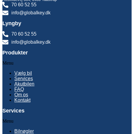
70 60 52 55
info@globalkey.dk
Lyngby
70 60 52 55
info@globalkey.dk
Produkter
Menu
Vælg bil
Services
Akutbilen
FAQ
Om os
Kontakt
Services
Menu
Bilnøgler