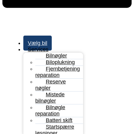
Vælg bil
Services
Bilnøgler
Biloplukning
Fjernbetjening
reparation
Reserve
nøgler
Mistede
bilnøgler
Bilnøgle
reparation
Batteri skift
Startspærre
løsninger