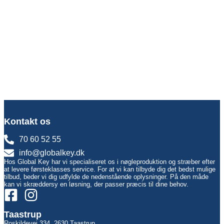
Kontakt os
70 60 52 55
info@globalkey.dk
Hos Global Key har vi specialiseret os i nøgleproduktion og stræber efter
at levere førsteklasses service. For at vi kan tilbyde dig det bedst mulige
tilbud, beder vi dig udfylde de nedenstående oplysninger. På den måde
kan vi skræddersy en løsning, der passer præcis til dine behov.
Taastrup
Roskildevej 334, 2630 Taastrup