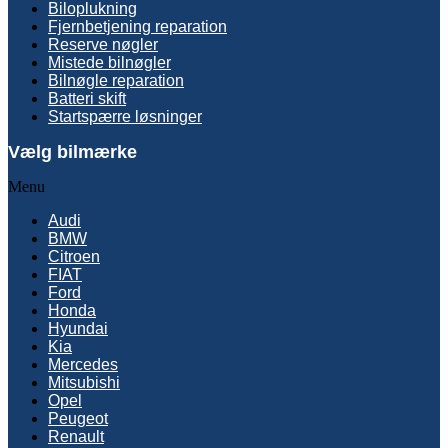
Biloplukning
Fjernbetjening reparation
Reserve nøgler
Mistede bilnøgler
Bilnøgle reparation
Batteri skift
Startspærre løsninger
Vælg bilmærke
Menu
Audi
BMW
Citroen
FIAT
Ford
Honda
Hyundai
Kia
Mercedes
Mitsubishi
Opel
Peugeot
Renault