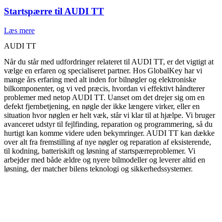
Startspærre til AUDI TT
Læs mere
AUDI TT
Når du står med udfordringer relateret til AUDI TT, er det vigtigt at
vælge en erfaren og specialiseret partner. Hos GlobalKey har vi
mange års erfaring med alt inden for bilnøgler og elektroniske
bilkomponenter, og vi ved præcis, hvordan vi effektivt håndterer
problemer med netop AUDI TT. Uanset om det drejer sig om en
defekt fjernbetjening, en nøgle der ikke længere virker, eller en
situation hvor nøglen er helt væk, står vi klar til at hjælpe. Vi bruger
avanceret udstyr til fejlfinding, reparation og programmering, så du
hurtigt kan komme videre uden bekymringer. AUDI TT kan dække
over alt fra fremstilling af nye nøgler og reparation af eksisterende,
til kodning, batteriskift og løsning af startspærreproblemer. Vi
arbejder med både ældre og nyere bilmodeller og leverer altid en
løsning, der matcher bilens teknologi og sikkerhedssystemer.