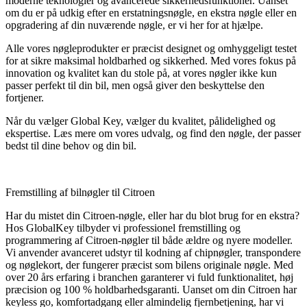
moderne teknologier og avancerede sikkerhedsfunktioner. Uanset
om du er på udkig efter en erstatningsnøgle, en ekstra nøgle eller en
opgradering af din nuværende nøgle, er vi her for at hjælpe.
Alle vores nøgleprodukter er præcist designet og omhyggeligt testet
for at sikre maksimal holdbarhed og sikkerhed. Med vores fokus på
innovation og kvalitet kan du stole på, at vores nøgler ikke kun
passer perfekt til din bil, men også giver den beskyttelse den
fortjener.
Når du vælger Global Key, vælger du kvalitet, pålidelighed og
ekspertise. Læs mere om vores udvalg, og find den nøgle, der passer
bedst til dine behov og din bil.
Fremstilling af bilnøgler til Citroen
Har du mistet din Citroen-nøgle, eller har du blot brug for en ekstra?
Hos GlobalKey tilbyder vi professionel fremstilling og
programmering af Citroen-nøgler til både ældre og nyere modeller.
Vi anvender avanceret udstyr til kodning af chipnøgler, transpondere
og nøglekort, der fungerer præcist som bilens originale nøgle. Med
over 20 års erfaring i branchen garanterer vi fuld funktionalitet, høj
præcision og 100 % holdbarhedsgaranti. Uanset om din Citroen har
keyless go, komfortadgang eller almindelig fjernbetjening, har vi