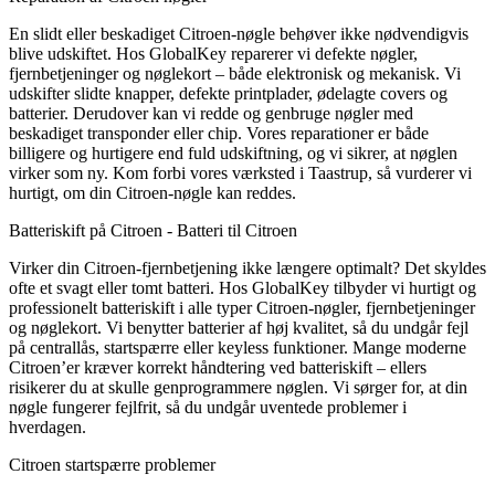
En slidt eller beskadiget Citroen-nøgle behøver ikke nødvendigvis
blive udskiftet. Hos GlobalKey reparerer vi defekte nøgler,
fjernbetjeninger og nøglekort – både elektronisk og mekanisk. Vi
udskifter slidte knapper, defekte printplader, ødelagte covers og
batterier. Derudover kan vi redde og genbruge nøgler med
beskadiget transponder eller chip. Vores reparationer er både
billigere og hurtigere end fuld udskiftning, og vi sikrer, at nøglen
virker som ny. Kom forbi vores værksted i Taastrup, så vurderer vi
hurtigt, om din Citroen-nøgle kan reddes.
Batteriskift på Citroen - Batteri til Citroen
Virker din Citroen-fjernbetjening ikke længere optimalt? Det skyldes
ofte et svagt eller tomt batteri. Hos GlobalKey tilbyder vi hurtigt og
professionelt batteriskift i alle typer Citroen-nøgler, fjernbetjeninger
og nøglekort. Vi benytter batterier af høj kvalitet, så du undgår fejl
på centrallås, startspærre eller keyless funktioner. Mange moderne
Citroen’er kræver korrekt håndtering ved batteriskift – ellers
risikerer du at skulle genprogrammere nøglen. Vi sørger for, at din
nøgle fungerer fejlfrit, så du undgår uventede problemer i
hverdagen.
Citroen startspærre problemer