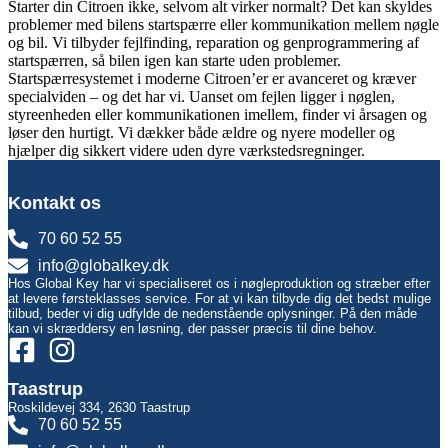
Starter din Citroen ikke, selvom alt virker normalt? Det kan skyldes
problemer med bilens startspærre eller kommunikation mellem nøgle
og bil. Vi tilbyder fejlfinding, reparation og genprogrammering af
startspærren, så bilen igen kan starte uden problemer.
Startspærresystemet i moderne Citroen’er er avanceret og kræver
specialviden – og det har vi. Uanset om fejlen ligger i nøglen,
styreenheden eller kommunikationen imellem, finder vi årsagen og
løser den hurtigt. Vi dækker både ældre og nyere modeller og
hjælper dig sikkert videre uden dyre værkstedsregninger.
Kontakt os
70 60 52 55
info@globalkey.dk
Hos Global Key har vi specialiseret os i nøgleproduktion og stræber efter
at levere førsteklasses service. For at vi kan tilbyde dig det bedst mulige
tilbud, beder vi dig udfylde de nedenstående oplysninger. På den måde
kan vi skræddersy en løsning, der passer præcis til dine behov.
Taastrup
Roskildevej 334, 2630 Taastrup
70 60 52 55