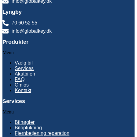
info@globalkey.dk
Lyngby
70 60 52 55
info@globalkey.dk
Produkter
Menu
Vælg bil
Services
Akutbilen
FAQ
Om os
Kontakt
Services
Menu
Bilnøgler
Biloplukning
Fjernbetjening reparation