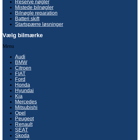
Reserve nøgler
Mistede bilnøgler
Bilnøgle reparation
Batteri skift
Startspærre løsninger
Vælg bilmærke
Menu
Audi
BMW
Citroen
FIAT
Ford
Honda
Hyundai
Kia
Mercedes
Mitsubishi
Opel
Peugeot
Renault
SEAT
Skoda