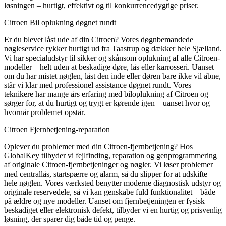
løsningen – hurtigt, effektivt og til konkurrencedygtige priser.
Citroen Bil oplukning døgnet rundt
Er du blevet låst ude af din Citroen? Vores døgnbemandede
nøgleservice rykker hurtigt ud fra Taastrup og dækker hele Sjælland.
Vi har specialudstyr til sikker og skånsom oplukning af alle Citroen-
modeller – helt uden at beskadige døre, lås eller karrosseri. Uanset
om du har mistet nøglen, låst den inde eller døren bare ikke vil åbne,
står vi klar med professionel assistance døgnet rundt. Vores
teknikere har mange års erfaring med biloplukning af Citroen og
sørger for, at du hurtigt og trygt er kørende igen – uanset hvor og
hvornår problemet opstår.
Citroen Fjernbetjening-reparation
Oplever du problemer med din Citroen-fjernbetjening? Hos
GlobalKey tilbyder vi fejlfinding, reparation og genprogrammering
af originale Citroen-fjernbetjeninger og nøgler. Vi løser problemer
med centrallås, startspærre og alarm, så du slipper for at udskifte
hele nøglen. Vores værksted benytter moderne diagnostisk udstyr og
originale reservedele, så vi kan genskabe fuld funktionalitet – både
på ældre og nye modeller. Uanset om fjernbetjeningen er fysisk
beskadiget eller elektronisk defekt, tilbyder vi en hurtig og prisvenlig
løsning, der sparer dig både tid og penge.