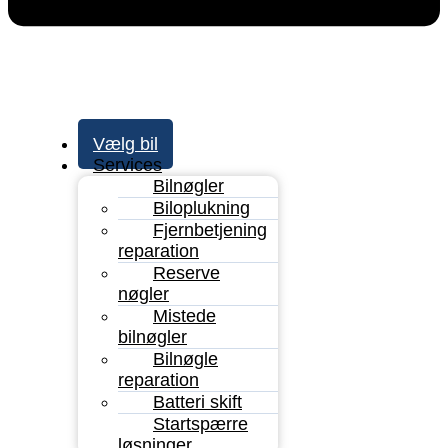
Vælg bil
Services
Bilnøgler
Biloplukning
Fjernbetjening
reparation
Reserve
nøgler
Mistede
bilnøgler
Bilnøgle
reparation
Batteri skift
Startspærre
løsninger