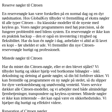
Reserve nøgler til Citroen
En reservenøgle kan være forskellen på en normal dag og en dyr
nødsituation. Hos GlobalKey tilbyder vi fremstilling af ekstra nøgler
til alle typer Citroen – fra klassiske modeller til de nyeste med
keyless go. Vores nøgler programmeres med høj præcision, så de
fungerer problemfrit med bilens system. En reservenøgle er ikke kun
en praktisk backup – den er også en investering i tryghed og
fleksibilitet. Har du kun én nøgle i dag, anbefaler vi altid at få lavet
en kopi – før uheldet er ude. Vi fremstiller din nye Citroen-
reservenøgle hurtigt og professionelt.
Mistede nøgler til Citroen
Har du mistet din Citroen-nøgle, eller er den blevet stjålet? Vi
tilbyder hurtig og sikker hjælp ved bortkomne bilnøgler – inkl.
dekodning og sletning af gamle nøgler, så din bil forbliver sikker. Vi
kan fremstille og programmere en ny nøgle på stedet, så du slipper
for dyre værkstedsbesøg og unødvendig ventetid. Vores service
dækker alle Citroen-modeller, og vi arbejder med både almindelige
fjernbetjeninger, transpondere og keyless-systemer. Mistede nøgler
er ikke kun irriterende – det kan også være en sikkerhedsrisiko. Vi
hjælper dig hurtigt og effektivt videre.
Reparation af Citroen nøgler