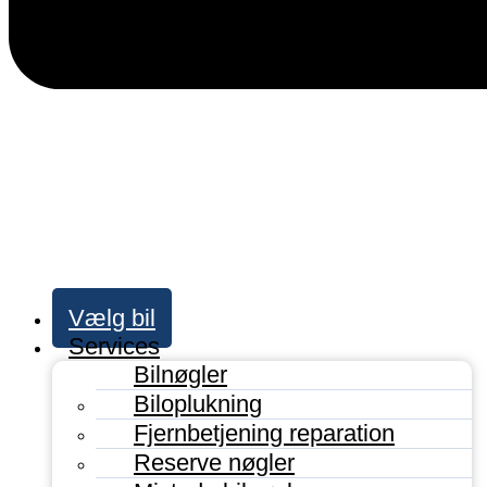
Vælg bil
Services
Bilnøgler
Biloplukning
Fjernbetjening reparation
Reserve nøgler