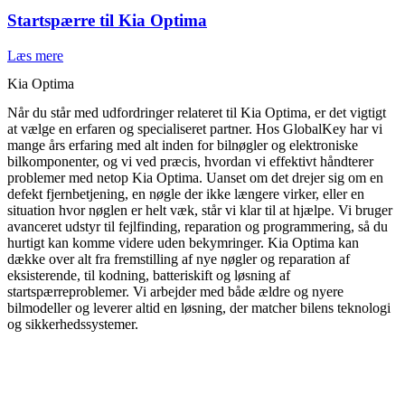
Startspærre til Kia Optima
Læs mere
Kia Optima
Når du står med udfordringer relateret til Kia Optima, er det vigtigt
at vælge en erfaren og specialiseret partner. Hos GlobalKey har vi
mange års erfaring med alt inden for bilnøgler og elektroniske
bilkomponenter, og vi ved præcis, hvordan vi effektivt håndterer
problemer med netop Kia Optima. Uanset om det drejer sig om en
defekt fjernbetjening, en nøgle der ikke længere virker, eller en
situation hvor nøglen er helt væk, står vi klar til at hjælpe. Vi bruger
avanceret udstyr til fejlfinding, reparation og programmering, så du
hurtigt kan komme videre uden bekymringer. Kia Optima kan
dække over alt fra fremstilling af nye nøgler og reparation af
eksisterende, til kodning, batteriskift og løsning af
startspærreproblemer. Vi arbejder med både ældre og nyere
bilmodeller og leverer altid en løsning, der matcher bilens teknologi
og sikkerhedssystemer.