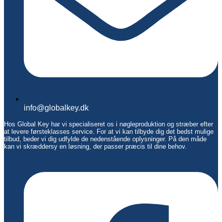
info@globalkey.dk
Hos Global Key har vi specialiseret os i nøgleproduktion og stræber efter
at levere førsteklasses service. For at vi kan tilbyde dig det bedst mulige
tilbud, beder vi dig udfylde de nedenstående oplysninger. På den måde
kan vi skræddersy en løsning, der passer præcis til dine behov.