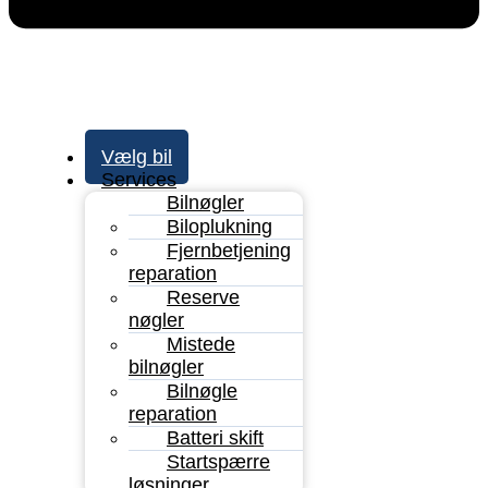
Vælg bil
Services
Bilnøgler
Biloplukning
Fjernbetjening
reparation
Reserve
nøgler
Mistede
bilnøgler
Bilnøgle
reparation
Batteri skift
Startspærre
løsninger