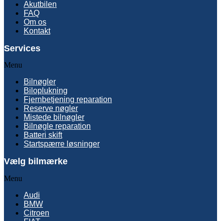
Akutbilen
FAQ
Om os
Kontakt
Services
Menu
Bilnøgler
Biloplukning
Fjernbetjening reparation
Reserve nøgler
Mistede bilnøgler
Bilnøgle reparation
Batteri skift
Startspærre løsninger
Vælg bilmærke
Menu
Audi
BMW
Citroen