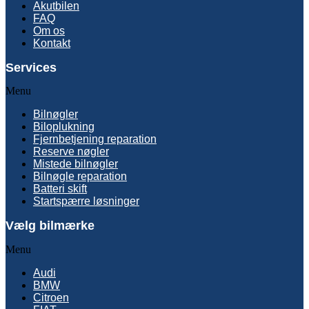
Akutbilen
FAQ
Om os
Kontakt
Services
Menu
Bilnøgler
Biloplukning
Fjernbetjening reparation
Reserve nøgler
Mistede bilnøgler
Bilnøgle reparation
Batteri skift
Startspærre løsninger
Vælg bilmærke
Menu
Audi
BMW
Citroen