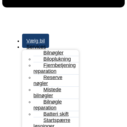
Vælg bil
Services
Bilnøgler
Biloplukning
Fjernbetjening
reparation
Reserve
nøgler
Mistede
bilnøgler
Bilnøgle
reparation
Batteri skift
Startspærre
løsninger