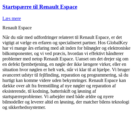
Startspærre til Renault Espace
Læs mere
Renault Espace
Når du står med udfordringer relateret til Renault Espace, er det
vigtigt at vælge en erfaren og specialiseret partner. Hos GlobalKey
har vi mange års erfaring med alt inden for bilnøgler og elektroniske
bilkomponenter, og vi ved præcis, hvordan vi effektivt håndterer
problemer med netop Renault Espace. Uanset om det drejer sig om
en defekt fjernbetjening, en nøgle der ikke længere virker, eller en
situation hvor nøglen er helt væk, står vi klar til at hjælpe. Vi bruger
avanceret udstyr til fejlfinding, reparation og programmering, så du
hurtigt kan komme videre uden bekymringer. Renault Espace kan
dække over alt fra fremstilling af nye nøgler og reparation af
eksisterende, til kodning, batteriskift og løsning af
startspærreproblemer. Vi arbejder med både ældre og nyere
bilmodeller og leverer altid en løsning, der matcher bilens teknologi
og sikkerhedssystemer.