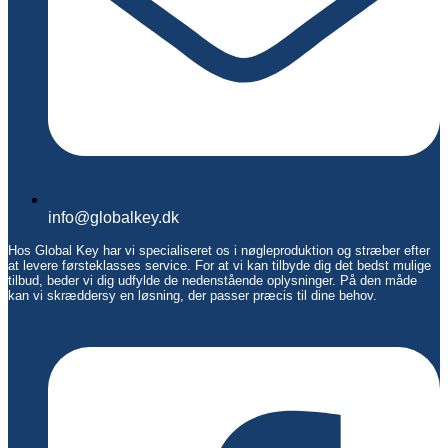
info@globalkey.dk
Hos Global Key har vi specialiseret os i nøgleproduktion og stræber efter
at levere førsteklasses service. For at vi kan tilbyde dig det bedst mulige
tilbud, beder vi dig udfylde de nedenstående oplysninger. På den måde
kan vi skræddersy en løsning, der passer præcis til dine behov.