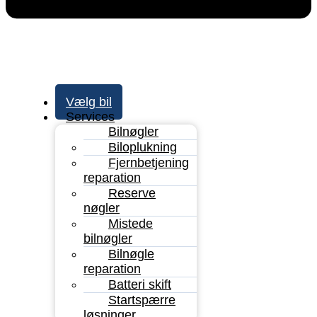
Vælg bil
Services
Bilnøgler
Biloplukning
Fjernbetjening
reparation
Reserve
nøgler
Mistede
bilnøgler
Bilnøgle
reparation
Batteri skift
Startspærre
løsninger