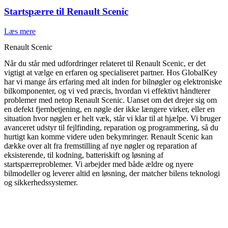
Startspærre til Renault Scenic
Læs mere
Renault Scenic
Når du står med udfordringer relateret til Renault Scenic, er det
vigtigt at vælge en erfaren og specialiseret partner. Hos GlobalKey
har vi mange års erfaring med alt inden for bilnøgler og elektroniske
bilkomponenter, og vi ved præcis, hvordan vi effektivt håndterer
problemer med netop Renault Scenic. Uanset om det drejer sig om
en defekt fjernbetjening, en nøgle der ikke længere virker, eller en
situation hvor nøglen er helt væk, står vi klar til at hjælpe. Vi bruger
avanceret udstyr til fejlfinding, reparation og programmering, så du
hurtigt kan komme videre uden bekymringer. Renault Scenic kan
dække over alt fra fremstilling af nye nøgler og reparation af
eksisterende, til kodning, batteriskift og løsning af
startspærreproblemer. Vi arbejder med både ældre og nyere
bilmodeller og leverer altid en løsning, der matcher bilens teknologi
og sikkerhedssystemer.