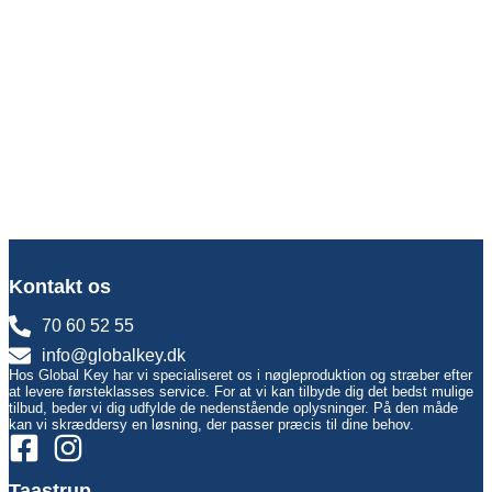
Kontakt os
70 60 52 55
info@globalkey.dk
Hos Global Key har vi specialiseret os i nøgleproduktion og stræber efter
at levere førsteklasses service. For at vi kan tilbyde dig det bedst mulige
tilbud, beder vi dig udfylde de nedenstående oplysninger. På den måde
kan vi skræddersy en løsning, der passer præcis til dine behov.
Taastrup