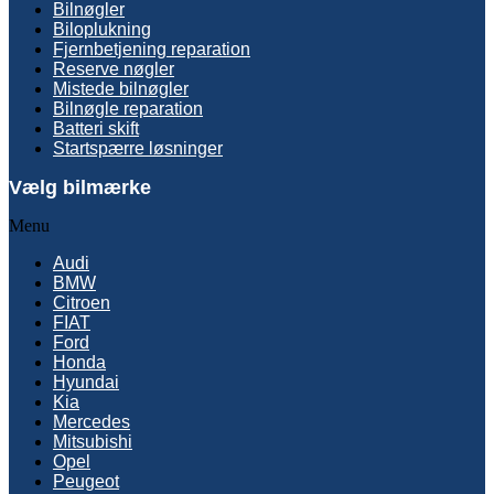
Bilnøgler
Biloplukning
Fjernbetjening reparation
Reserve nøgler
Mistede bilnøgler
Bilnøgle reparation
Batteri skift
Startspærre løsninger
Vælg bilmærke
Menu
Audi
BMW
Citroen
FIAT
Ford
Honda
Hyundai
Kia
Mercedes
Mitsubishi
Opel
Peugeot