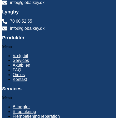
info@globalkey.dk
Lyngby
70 60 52 55
info@globalkey.dk
Produkter
Menu
Vælg bil
Services
Akutbilen
FAQ
Om os
Kontakt
Services
Menu
Bilnøgler
Biloplukning
Fjernbetjening reparation