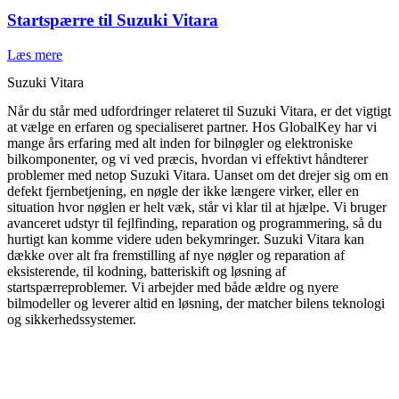
Startspærre til Suzuki Vitara
Læs mere
Suzuki Vitara
Når du står med udfordringer relateret til Suzuki Vitara, er det vigtigt
at vælge en erfaren og specialiseret partner. Hos GlobalKey har vi
mange års erfaring med alt inden for bilnøgler og elektroniske
bilkomponenter, og vi ved præcis, hvordan vi effektivt håndterer
problemer med netop Suzuki Vitara. Uanset om det drejer sig om en
defekt fjernbetjening, en nøgle der ikke længere virker, eller en
situation hvor nøglen er helt væk, står vi klar til at hjælpe. Vi bruger
avanceret udstyr til fejlfinding, reparation og programmering, så du
hurtigt kan komme videre uden bekymringer. Suzuki Vitara kan
dække over alt fra fremstilling af nye nøgler og reparation af
eksisterende, til kodning, batteriskift og løsning af
startspærreproblemer. Vi arbejder med både ældre og nyere
bilmodeller og leverer altid en løsning, der matcher bilens teknologi
og sikkerhedssystemer.