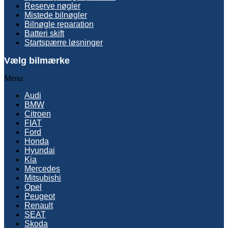
Reserve nøgler
Mistede bilnøgler
Bilnøgle reparation
Batteri skift
Startspærre løsninger
Vælg bilmærke
Menu
Audi
BMW
Citroen
FIAT
Ford
Honda
Hyundai
Kia
Mercedes
Mitsubishi
Opel
Peugeot
Renault
SEAT
Skoda