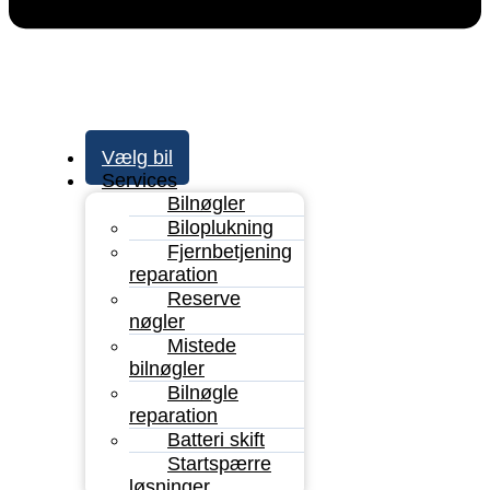
Vælg bil
Services
Bilnøgler
Biloplukning
Fjernbetjening
reparation
Reserve
nøgler
Mistede
bilnøgler
Bilnøgle
reparation
Batteri skift
Startspærre
løsninger