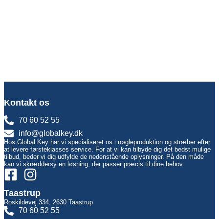
Kontakt os
70 60 52 55
info@globalkey.dk
Hos Global Key har vi specialiseret os i nøgleproduktion og stræber efter
at levere førsteklasses service. For at vi kan tilbyde dig det bedst mulige
tilbud, beder vi dig udfylde de nedenstående oplysninger. På den måde
kan vi skræddersy en løsning, der passer præcis til dine behov.
Taastrup
Roskildevej 334, 2630 Taastrup
70 60 52 55