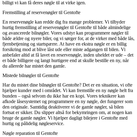
billigt vi kan få deres nøgle til at virke igen.
Fremstilling af reservenøgler til Gentofte
En reservenøgle kan redde dig fra mange problemer. Vi tilbyder
hurtig fremstilling af reservenøgler til Gentofte til både almindelige
og avancerede bilnøgler. Vores udstyr kan programmere nøgler til
både ældre og nyere biler, og vi sørger for, at de virker med både lås,
fjernbetjening og startspærre. At have en ekstra nøgle er en billig
forsikring mod at blive låst ude eller miste adgangen til bilen. Vi
anbefaler altid at få lavet en reservenøgle, inden uheldet er ude – det
er både billigere og langt hurtigere end at skulle bestille en ny, når
du allerede har mistet den gamle.
Mistede bilnøgler til Gentofte
Har du mistet dine bilnøgler til Gentofte? Det er en situation, vi ofte
hjælper kunder med i området. Vi kan fremstille en ny nøgle helt fra
bunden – også selvom du ikke har en kopi. Vores teknikere kan
afkode låsesystemet og programmere en ny nøgle, der fungerer som
den originale. Samtidig deaktiverer vi de gamle nøgler, så bilen
fortsat er sikker. Du slipper altså for bekymringen om, at nogen kan
bruge de gamle nøgler. Vi hjælper dagligt bilejere i Gentofte med
hurtig og pålidelig nøgleservice.
Nøgle reparation til Gentofte