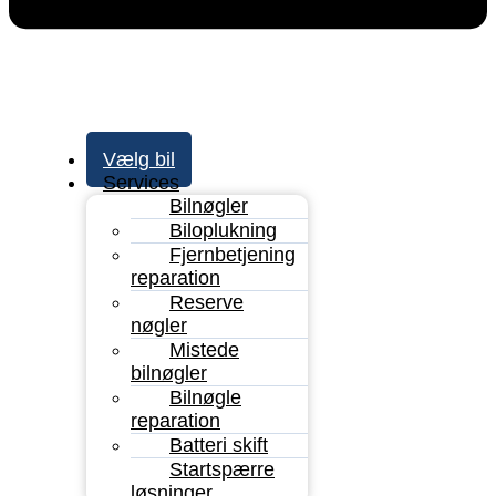
Vælg bil
Services
Bilnøgler
Biloplukning
Fjernbetjening
reparation
Reserve
nøgler
Mistede
bilnøgler
Bilnøgle
reparation
Batteri skift
Startspærre
løsninger