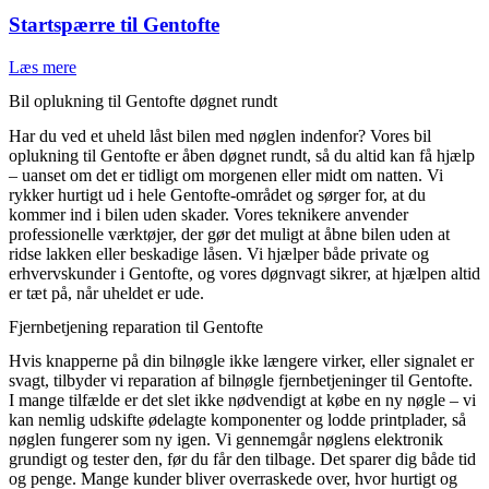
Startspærre til Gentofte
Læs mere
Bil oplukning til Gentofte døgnet rundt
Har du ved et uheld låst bilen med nøglen indenfor? Vores bil
oplukning til Gentofte er åben døgnet rundt, så du altid kan få hjælp
– uanset om det er tidligt om morgenen eller midt om natten. Vi
rykker hurtigt ud i hele Gentofte-området og sørger for, at du
kommer ind i bilen uden skader. Vores teknikere anvender
professionelle værktøjer, der gør det muligt at åbne bilen uden at
ridse lakken eller beskadige låsen. Vi hjælper både private og
erhvervskunder i Gentofte, og vores døgnvagt sikrer, at hjælpen altid
er tæt på, når uheldet er ude.
Fjernbetjening reparation til Gentofte
Hvis knapperne på din bilnøgle ikke længere virker, eller signalet er
svagt, tilbyder vi reparation af bilnøgle fjernbetjeninger til Gentofte.
I mange tilfælde er det slet ikke nødvendigt at købe en ny nøgle – vi
kan nemlig udskifte ødelagte komponenter og lodde printplader, så
nøglen fungerer som ny igen. Vi gennemgår nøglens elektronik
grundigt og tester den, før du får den tilbage. Det sparer dig både tid
og penge. Mange kunder bliver overraskede over, hvor hurtigt og