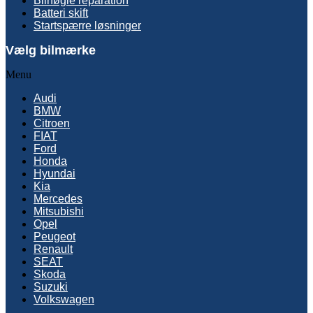
Bilnøgle reparation
Batteri skift
Startspærre løsninger
Vælg bilmærke
Menu
Audi
BMW
Citroen
FIAT
Ford
Honda
Hyundai
Kia
Mercedes
Mitsubishi
Opel
Peugeot
Renault
SEAT
Skoda
Suzuki
Volkswagen