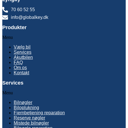
70 60 52 55
info@globalkey.dk
Produkter
Menu
Vælg bil
Services
Akutbilen
FAQ
Om os
Kontakt
Services
Menu
Bilnøgler
Biloplukning
Fjernbetjening reparation
Reserve nøgler
Mistede bilnøgler