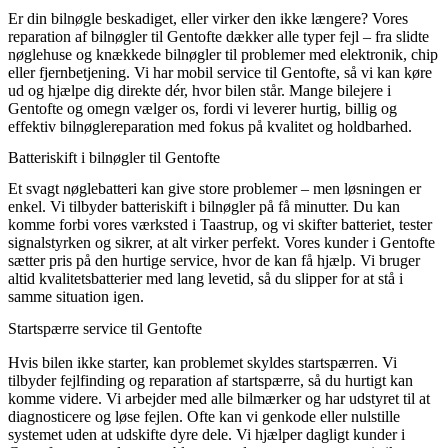
Er din bilnøgle beskadiget, eller virker den ikke længere? Vores
reparation af bilnøgler til Gentofte dækker alle typer fejl – fra slidte
nøglehuse og knækkede bilnøgler til problemer med elektronik, chip
eller fjernbetjening. Vi har mobil service til Gentofte, så vi kan køre
ud og hjælpe dig direkte dér, hvor bilen står. Mange bilejere i
Gentofte og omegn vælger os, fordi vi leverer hurtig, billig og
effektiv bilnøglereparation med fokus på kvalitet og holdbarhed.
Batteriskift i bilnøgler til Gentofte
Et svagt nøglebatteri kan give store problemer – men løsningen er
enkel. Vi tilbyder batteriskift i bilnøgler på få minutter. Du kan
komme forbi vores værksted i Taastrup, og vi skifter batteriet, tester
signalstyrken og sikrer, at alt virker perfekt. Vores kunder i Gentofte
sætter pris på den hurtige service, hvor de kan få hjælp. Vi bruger
altid kvalitetsbatterier med lang levetid, så du slipper for at stå i
samme situation igen.
Startspærre service til Gentofte
Hvis bilen ikke starter, kan problemet skyldes startspærren. Vi
tilbyder fejlfinding og reparation af startspærre, så du hurtigt kan
komme videre. Vi arbejder med alle bilmærker og har udstyret til at
diagnosticere og løse fejlen. Ofte kan vi genkode eller nulstille
systemet uden at udskifte dyre dele. Vi hjælper dagligt kunder i