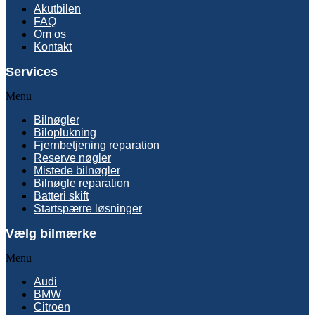
Akutbilen
FAQ
Om os
Kontakt
Services
Menu
Bilnøgler
Biloplukning
Fjernbetjening reparation
Reserve nøgler
Mistede bilnøgler
Bilnøgle reparation
Batteri skift
Startspærre løsninger
Vælg bilmærke
Menu
Audi
BMW
Citroen