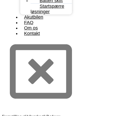
Batteri skift
Startspærre
løsninger
Akutbilen
FAQ
Om os
Kontakt