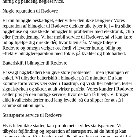
hurtig og pålidelig nøgleservice.
Nøgle reparation til Rødovre
Er din bilnøgle beskadiget, eller virker den ikke længere? Vores
reparation af bilnøgler til Rødovre dækker alle typer fejl – fra slidte
nøglehuse og knækkede bilnøgler til problemer med elektronik, chip
eller fjernbetjening. Vi har mobil service til Rødovre, så vi kan køre
ud og hjælpe dig direkte dér, hvor bilen står. Mange bilejere i
Rødovre og omegn vælger os, fordi vi leverer hurtig, billig og
effektiv bilnøglereparation med fokus på kvalitet og holdbarhed.
Batteriskift i bilnøgler til Rødovre
Et svagt nøglebatteri kan give store problemer – men løsningen er
enkel. Vi tilbyder batteriskift i bilnøgler på få minutter. Du kan
komme forbi vores værksted i Taastrup, og vi skifter batteriet, tester
signalstyrken og sikrer, at alt virker perfekt. Vores kunder i Rødovre
sætter pris på den hurtige service, hvor de kan få hjælp. Vi bruger
altid kvalitetsbatterier med lang levetid, så du slipper for at stå i
samme situation igen.
Startspærre service til Rødovre
Hvis bilen ikke starter, kan problemet skyldes startspærren. Vi
tilbyder fejlfinding og reparation af startspærre, så du hurtigt kan
komme videre. Vi arbejder med alle bilmærker og har udstyret til at