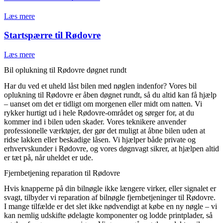
Læs mere
Startspærre til Rødovre
Læs mere
Bil oplukning til Rødovre døgnet rundt
Har du ved et uheld låst bilen med nøglen indenfor? Vores bil
oplukning til Rødovre er åben døgnet rundt, så du altid kan få hjælp
– uanset om det er tidligt om morgenen eller midt om natten. Vi
rykker hurtigt ud i hele Rødovre-området og sørger for, at du
kommer ind i bilen uden skader. Vores teknikere anvender
professionelle værktøjer, der gør det muligt at åbne bilen uden at
ridse lakken eller beskadige låsen. Vi hjælper både private og
erhvervskunder i Rødovre, og vores døgnvagt sikrer, at hjælpen altid
er tæt på, når uheldet er ude.
Fjernbetjening reparation til Rødovre
Hvis knapperne på din bilnøgle ikke længere virker, eller signalet er
svagt, tilbyder vi reparation af bilnøgle fjernbetjeninger til Rødovre.
I mange tilfælde er det slet ikke nødvendigt at købe en ny nøgle – vi
kan nemlig udskifte ødelagte komponenter og lodde printplader, så