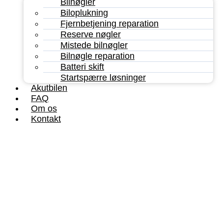
Bilnøgler
Biloplukning
Fjernbetjening reparation
Reserve nøgler
Mistede bilnøgler
Bilnøgle reparation
Batteri skift
Startspærre løsninger
Akutbilen
FAQ
Om os
Kontakt