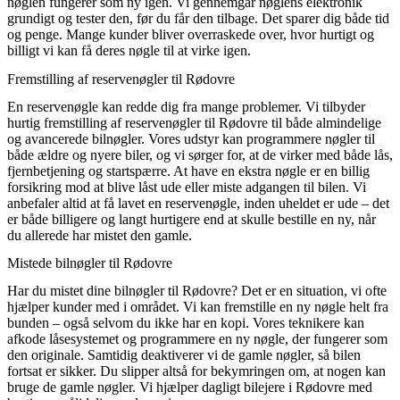
nøglen fungerer som ny igen. Vi gennemgår nøglens elektronik
grundigt og tester den, før du får den tilbage. Det sparer dig både tid
og penge. Mange kunder bliver overraskede over, hvor hurtigt og
billigt vi kan få deres nøgle til at virke igen.
Fremstilling af reservenøgler til Rødovre
En reservenøgle kan redde dig fra mange problemer. Vi tilbyder
hurtig fremstilling af reservenøgler til Rødovre til både almindelige
og avancerede bilnøgler. Vores udstyr kan programmere nøgler til
både ældre og nyere biler, og vi sørger for, at de virker med både lås,
fjernbetjening og startspærre. At have en ekstra nøgle er en billig
forsikring mod at blive låst ude eller miste adgangen til bilen. Vi
anbefaler altid at få lavet en reservenøgle, inden uheldet er ude – det
er både billigere og langt hurtigere end at skulle bestille en ny, når
du allerede har mistet den gamle.
Mistede bilnøgler til Rødovre
Har du mistet dine bilnøgler til Rødovre? Det er en situation, vi ofte
hjælper kunder med i området. Vi kan fremstille en ny nøgle helt fra
bunden – også selvom du ikke har en kopi. Vores teknikere kan
afkode låsesystemet og programmere en ny nøgle, der fungerer som
den originale. Samtidig deaktiverer vi de gamle nøgler, så bilen
fortsat er sikker. Du slipper altså for bekymringen om, at nogen kan
bruge de gamle nøgler. Vi hjælper dagligt bilejere i Rødovre med