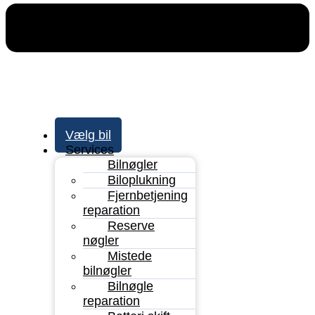
Vælg bil
Services
Bilnøgler
Biloplukning
Fjernbetjening
reparation
Reserve
nøgler
Mistede
bilnøgler
Bilnøgle
reparation