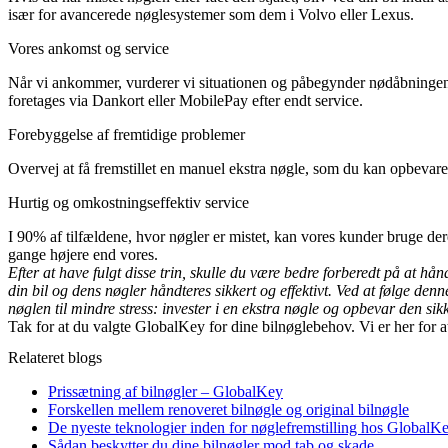
især for avancerede nøglesystemer som dem i Volvo eller Lexus.
Vores ankomst og service
Når vi ankommer, vurderer vi situationen og påbegynder nødåbningen. V
foretages via Dankort eller MobilePay efter endt service.
Forebyggelse af fremtidige problemer
Overvej at få fremstillet en manuel ekstra nøgle, som du kan opbevare d
Hurtig og omkostningseffektiv service
I 90% af tilfældene, hvor nøgler er mistet, kan vores kunder bruge deres
gange højere end vores.
Efter at have fulgt disse trin, skulle du være bedre forberedt på at hånd
din bil og dens nøgler håndteres sikkert og effektivt. Ved at følge den
nøglen til mindre stress: invester i en ekstra nøgle og opbevar den sikk
Tak for at du valgte GlobalKey for dine bilnøglebehov. Vi er her for at
Relateret blogs
Prissætning af bilnøgler – GlobalKey
Forskellen mellem renoveret bilnøgle og original bilnøgle
De nyeste teknologier inden for nøglefremstilling hos GlobalK
Sådan beskytter du dine bilnøgler mod tab og skade