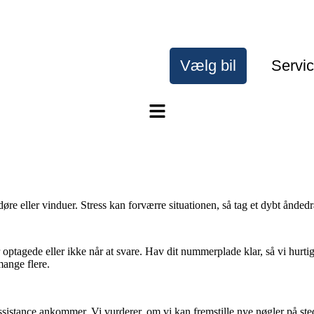
Vælg bil
Servi
re eller vinduer. Stress kan forværre situationen, så tag et dybt åndedr
optagede eller ikke når at svare. Hav dit nummerplade klar, så vi hurtigt
ange flere.
l assistance ankommer. Vi vurderer, om vi kan fremstille nye nøgler på ste