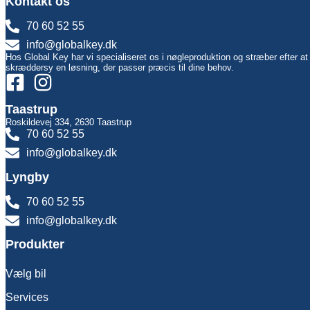
Kontakt os
70 60 52 55
info@globalkey.dk
Hos Global Key har vi specialiseret os i nøgleproduktion og stræber efter at
skræddersy en løsning, der passer præcis til dine behov.
Taastrup
Roskildevej 334, 2630 Taastrup
70 60 52 55
info@globalkey.dk
Lyngby
70 60 52 55
info@globalkey.dk
Produkter
Vælg bil
Services