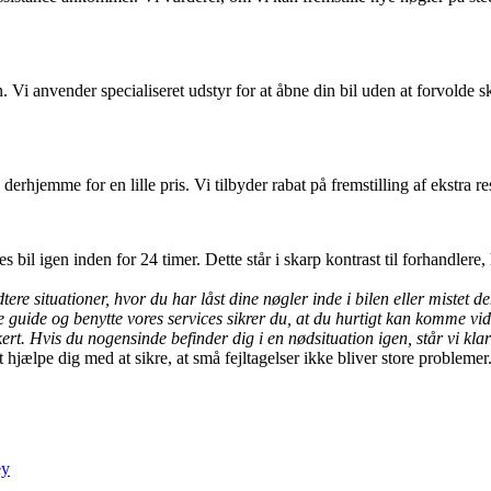
i anvender specialiseret udstyr for at åbne din bil uden at forvolde ska
erhjemme for en lille pris. Vi tilbyder rabat på fremstilling af ekstra r
 bil igen inden for 24 timer. Dette står i skarp kontrast til forhandlere,
tere situationer, hvor du har låst dine nøgler inde i bilen eller mistet de
ne guide og benytte vores services sikrer du, at du hurtigt kan komme vi
ert. Hvis du nogensinde befinder dig i en nødsituation igen, står vi klar 
 hjælpe dig med at sikre, at små fejltagelser ikke bliver store problemer
ey