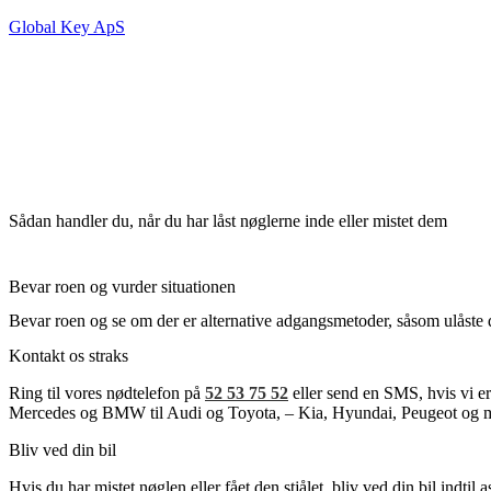
Global Key ApS
Sådan handler du, når du har låst nøglerne inde eller mistet dem
Bevar roen og vurder situationen
Bevar roen og se om der er alternative adgangsmetoder, såsom ulåste dø
Kontakt os straks
Ring til vores nødtelefon på
52 53 75 52
eller send en SMS, hvis vi er 
Mercedes og BMW til Audi og Toyota, – Kia, Hyundai, Peugeot og m
Bliv ved din bil
Hvis du har mistet nøglen eller fået den stjålet, bliv ved din bil indti