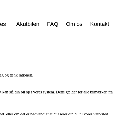
ces
Akutbilen
FAQ
Om os
Kontakt
ag og tænk rationelt.
 kan slå din bil op i vores system. Dette gælder for alle bilmærker, fra
det, eller om det er nødvendigt at bugserer din bil til vores værksted,