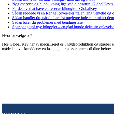
Nøgleservice og biloplukning lige ved dit dørtrin: GlobalKey’s
Fordele ved at have en reserve bilnøgle – GlobalKey
Sådan reddede vi en Range Rover-ejer fra en lang ventetid og 
Sådan handler du, når du har låst nøglerne inde eller mistet dem
Sådan løser du problemer med tændingslåse
Spar penge på nye bilnøgler – en glad kunde delte sin oplevels
Hvorfor vælge os?
Hos Global Key har vi specialiseret os i nøgleproduktion og stræber eft
måde kan vi skræddersy en løsning, der passer præcis til dine behov.